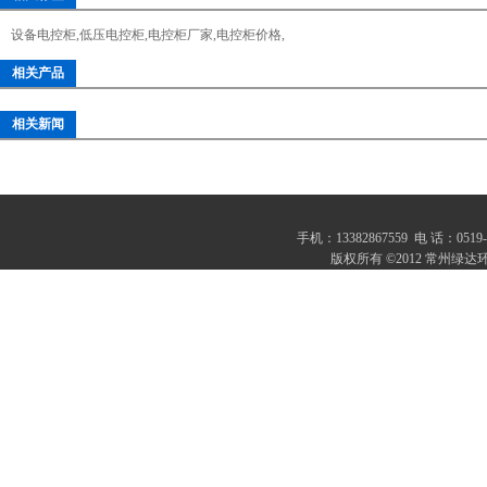
设备电控柜
,
低压电控柜
,
电控柜厂家
,
电控柜价格
,
相关产品
相关新闻
手机：13382867559 电 话：0
版权所有 ©2012 常州绿达