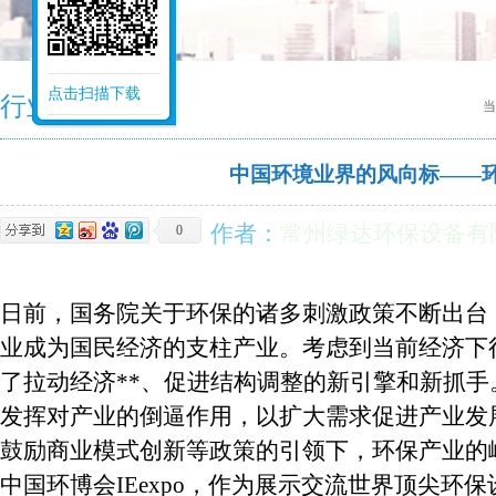
点击扫描下载
行业新闻
当
中国环境业界的风向标——
作者：
常州绿达环保设备
0
日前，国务院关于环保的诸多刺激政策不断出台，
业成为国民经济的支柱产业。考虑到当前经济下
了拉动经济**、促进结构调整的新引擎和新抓
发挥对产业的倒逼作用，以扩大需求促进产业发
鼓励商业模式创新等政策的引领下，环保产业的
中国环博会IEexpo，作为展示交流世界顶尖环